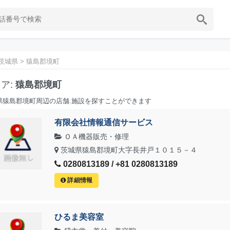
茨城県
>
猿島郡境町
ア:
猿島郡境町
県猿島郡境町周辺の店舗.施設を探すことができます
有限会社情報通信サービス
ＯＡ機器販売・修理
茨城県猿島郡境町大字長井戸１０１５－４
0280813189 / +81 0280813189
詳細情報
ひるま美容室