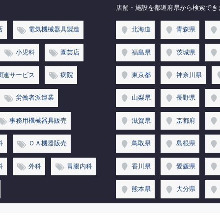
店舗・施設を都道府県から検索でき
店
電気機械器具製造
北海道
青森県
小児科
園芸店
福島県
茨城県
関連サービス
病院
東京都
神奈川県
労働者派遣業
山梨県
長野県
事務用機械器具販売
滋賀県
京都府
科
ＯＡ機器販売
鳥取県
島根県
科
外科
胃腸内科
香川県
愛媛県
熊本県
大分県