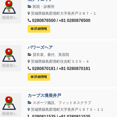
医院・診療所
茨城県猿島郡境町大字長井戸２８７－１
0280876500 / +81 0280876500
詳細情報
パワーズヘア
貸衣裳、着付、美容院
茨城県猿島郡境町住吉町３３５－４
0280870181 / +81 0280870181
詳細情報
カーブス境長井戸
スポーツ施設、フィットネスクラブ
茨城県猿島郡境町大字長井戸１６７０－１１
0280811535 / +81 0280811535