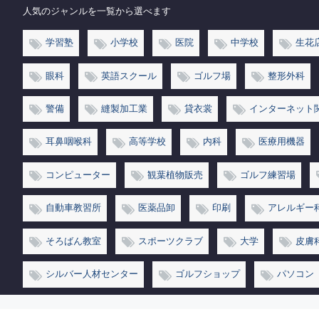
人気のジャンルを一覧から選べます
学習塾
小学校
医院
中学校
生花
眼科
英語スクール
ゴルフ場
整形外科
警備
縫製加工業
貸衣裳
インターネット
耳鼻咽喉科
高等学校
内科
医療用機器
コンピューター
観葉植物販売
ゴルフ練習場
自動車教習所
医薬品卸
印刷
アレルギー
そろばん教室
スポーツクラブ
大学
皮膚
シルバー人材センター
ゴルフショップ
パソコン