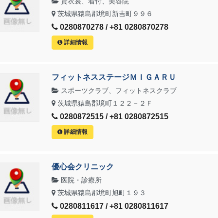
貸衣裳、着付、美容院
茨城県猿島郡境町新吉町９９６
0280870278 / +81 0280870278
詳細情報
フィットネスステージＭＩＧＡＲＵ
スポーツクラブ、フィットネスクラブ
茨城県猿島郡境町１２２－２Ｆ
0280872515 / +81 0280872515
詳細情報
優心会クリニック
医院・診療所
茨城県猿島郡境町旭町１９３
0280811617 / +81 0280811617