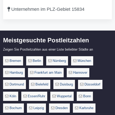
Unternehmen im PLZ-Gebiet 15834
Meistgesuchte Postleitzahlen
Zeigen Sie Postleitzahlen aus einer Liste beliebter Städte an
Bremen
Berlin
Nürnberg
München
Hamburg
Frankfurt am Main
Hannover
Dortmund
Bielefeld
Duisburg
Düsseldorf
Köln
Essen/Ruhr
Wuppertal
Bonn
Bochum
Leipzig
Dresden
Karlsruhe