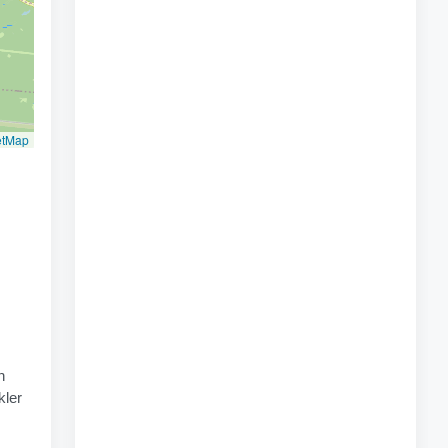
etMap
n
kler