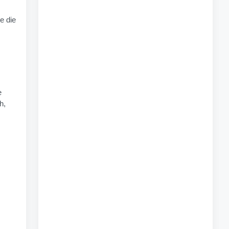
e die
e
h,