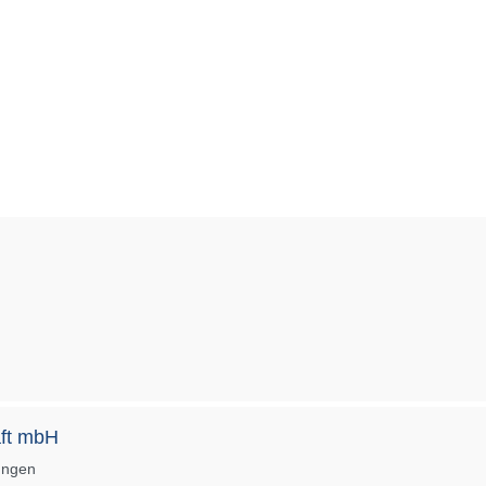
aft mbH
ungen