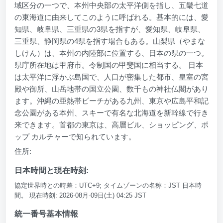
域区分の一つで、本州中央部の太平洋側を指し、五畿七道
の東海道に由来してこのように呼ばれる。基本的には、愛
知県、岐阜県、三重県の3県を指すが、愛知県、岐阜県、
三重県、静岡県の4県を指す場合もある。山梨県（やまな
しけん）は、本州の内陸部に位置する、日本の県の一つ。
県庁所在地は甲府市。令制国の甲斐国に相当する。 日本
は太平洋に浮かぶ島国で、人口が密集した都市、皇室の宮
殿や御所、山岳地帯の国立公園、数千もの神社仏閣があり
ます。沖縄の亜熱帯ビーチがある九州、東京や広島平和記
念公園がある本州、スキーで有名な北海道を新幹線で行き
来できます。首都の東京は、高層ビル、ショッピング、ポ
ップ カルチャーで知られています。
住所:
日本時間と現在時刻:
協定世界時との時差：UTC+9; タイムゾーンの名称：JST 日本時
間。 現在時刻: 2026-08月-09日(土) 04:25 JST
統一番号基本情報