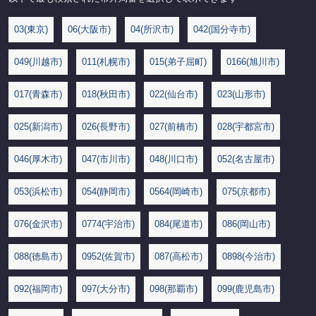
03(東京)
06(大阪市)
04(所沢市)
042(国分寺市)
049(川越市)
011(札幌市)
015(弟子屈町)
0166(旭川市)
017(青森市)
018(秋田市)
022(仙台市)
023(山形市)
025(新潟市)
026(長野市)
027(前橋市)
028(宇都宮市)
046(厚木市)
047(市川市)
048(川口市)
052(名古屋市)
053(浜松市)
054(静岡市)
0564(岡崎市)
075(京都市)
076(金沢市)
0774(宇治市)
084(尾道市)
086(岡山市)
088(徳島市)
0952(佐賀市)
087(高松市)
0898(今治市)
092(福岡市)
097(大分市)
098(那覇市)
099(鹿児島市)