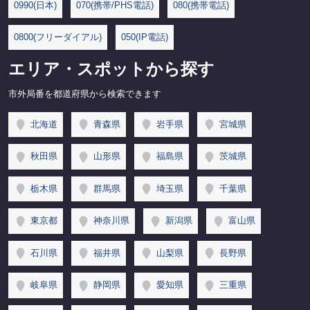
0990(日本)
070(携帯/PHS電話)
080(携帯電話)
0800(フリーダイアル)
050(IP電話)
エリア・スポットから探す
市外局番を都道府県から検索できます
北海道
青森県
岩手県
宮城県
秋田県
山形県
福島県
茨城県
栃木県
群馬県
埼玉県
千葉県
東京都
神奈川県
新潟県
富山県
石川県
福井県
山梨県
長野県
岐阜県
静岡県
愛知県
三重県