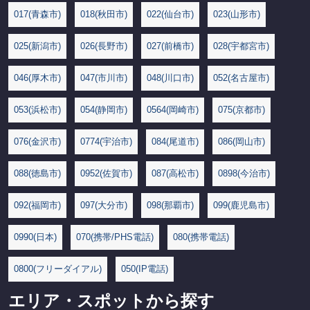
017(青森市)
018(秋田市)
022(仙台市)
023(山形市)
025(新潟市)
026(長野市)
027(前橋市)
028(宇都宮市)
046(厚木市)
047(市川市)
048(川口市)
052(名古屋市)
053(浜松市)
054(静岡市)
0564(岡崎市)
075(京都市)
076(金沢市)
0774(宇治市)
084(尾道市)
086(岡山市)
088(徳島市)
0952(佐賀市)
087(高松市)
0898(今治市)
092(福岡市)
097(大分市)
098(那覇市)
099(鹿児島市)
0990(日本)
070(携帯/PHS電話)
080(携帯電話)
0800(フリーダイアル)
050(IP電話)
エリア・スポットから探す