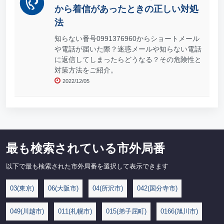
から着信があったときの正しい対処
法
知らない番号0991376960からショートメール
や電話が届いた際？迷惑メールや知らない電話
に返信してしまったらどうなる？その危険性と
対策方法をご紹介。
2022/12/05
最も検索されている市外局番
以下で最も検索された市外局番を選択して表示できます
03(東京)
06(大阪市)
04(所沢市)
042(国分寺市)
049(川越市)
011(札幌市)
015(弟子屈町)
0166(旭川市)