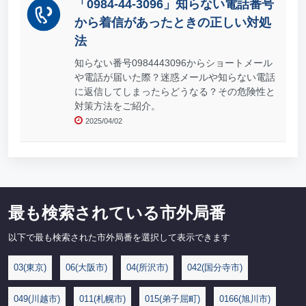
「0984-44-3096」知らない電話番号
から着信があったときの正しい対処
法
知らない番号0984443096からショートメール
や電話が届いた際？迷惑メールや知らない電話
に返信してしまったらどうなる？その危険性と
対策方法をご紹介。
2025/04/02
最も検索されている市外局番
以下で最も検索された市外局番を選択して表示できます
03(東京)
06(大阪市)
04(所沢市)
042(国分寺市)
049(川越市)
011(札幌市)
015(弟子屈町)
0166(旭川市)