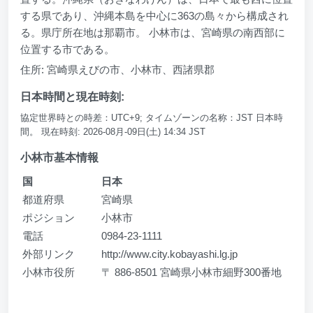
する県であり、沖縄本島を中心に363の島々から構成され
る。県庁所在地は那覇市。 小林市は、宮崎県の南西部に
位置する市である。
住所: 宮崎県えびの市、小林市、西諸県郡
日本時間と現在時刻:
協定世界時との時差：UTC+9; タイムゾーンの名称：JST 日本時
間。 現在時刻: 2026-08月-09日(土) 14:34 JST
小林市基本情報
国
日本
都道府県
宮崎県
ポジション
小林市
電話
0984-23-1111
外部リンク
http://www.city.kobayashi.lg.jp
小林市役所
〒 886-8501 宮崎県小林市細野300番地