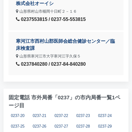
株式会社オーイシ
山形県村山市楯岡十日町２－１６
0237553815 / 0237-55-553815
寒河江市西村山郡医師会総合健診センター／臨
床検査課
山形県寒河江市大字寒河江字久保５
0237840280 / 0237-84-840280
固定電話 市外局番「0237」の市内局番一覧1ペ
ージ目
0237-20
0237-21
0237-22
0237-23
0237-24
0237-25
0237-26
0237-27
0237-28
0237-29