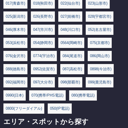
017(青森市)
018(秋田市)
022(仙台市)
023(山形市)
025(新潟市)
026(長野市)
027(前橋市)
028(宇都宮市)
046(厚木市)
047(市川市)
048(川口市)
052(名古屋市)
053(浜松市)
054(静岡市)
0564(岡崎市)
075(京都市)
076(金沢市)
0774(宇治市)
084(尾道市)
086(岡山市)
088(徳島市)
0952(佐賀市)
087(高松市)
0898(今治市)
092(福岡市)
097(大分市)
098(那覇市)
099(鹿児島市)
0990(日本)
070(携帯/PHS電話)
080(携帯電話)
0800(フリーダイアル)
050(IP電話)
エリア・スポットから探す