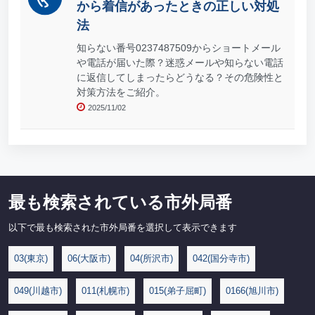
から着信があったときの正しい対処
法
知らない番号0237487509からショートメール
や電話が届いた際？迷惑メールや知らない電話
に返信してしまったらどうなる？その危険性と
対策方法をご紹介。
2025/11/02
最も検索されている市外局番
以下で最も検索された市外局番を選択して表示できます
03(東京)
06(大阪市)
04(所沢市)
042(国分寺市)
049(川越市)
011(札幌市)
015(弟子屈町)
0166(旭川市)