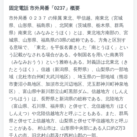
固定電話 市外局番「0237」概要
市外局番 ０２３７ の帰属 東北、甲信越。南東北（宮城
県、山形県、福島県）、北関東（茨城県、栃木県、群馬
県）南東北（みなみとうほく）とは、東北地方南部の、宮
城県、山形県、福島県の3県の総称である。方角と区別す
る意味で、「東北」を平仮名書きした「南とうほく」とい
う記載がなされる場合がある。令制国名を用いた南奥羽
（みなみおうう）という雅称もある。対義語は北東北（き
たとうほく）。信越（新潟県、長野県）、山梨県の一部地
域（北杜市白州町大武川地区）、埼玉県の一部地域（熊谷
市妻沼小島地区、加須市北川辺地区、児玉郡神川町神泉地
区）、富山県中新川郡立山町黒部ダム。信越地方（しんえ
つちほう）は、長野県と新潟県の総称である。北陸地方
（富山県、石川県、福井県）と併せて、北信越地方（ほく
しんえつ）や北陸信越地方と呼ぶこともある。また、群馬
県と併せて上信越地方、山梨県と併せて甲信越地方と呼ぶ
ことがある。 村山市は、山形県中央部にある人口約2万3
千人の市。旧北村山郡及び西村山郡の一部。