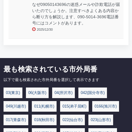
なぜ09050143696の迷惑メールや詐欺電話が届
いたのでしょうか。注意すべきよくある内容か
ら断り方を解説します、090-5014-3696電話番
号にはコメントがあります。
2025/12/30
最も検索されている市外局番
以下で最も検索された市外局番を選択して表示できます
03(東京)
06(大阪市)
04(所沢市)
042(国分寺市)
049(川越市)
011(札幌市)
015(弟子屈町)
0166(旭川市)
017(青森市)
018(秋田市)
022(仙台市)
023(山形市)