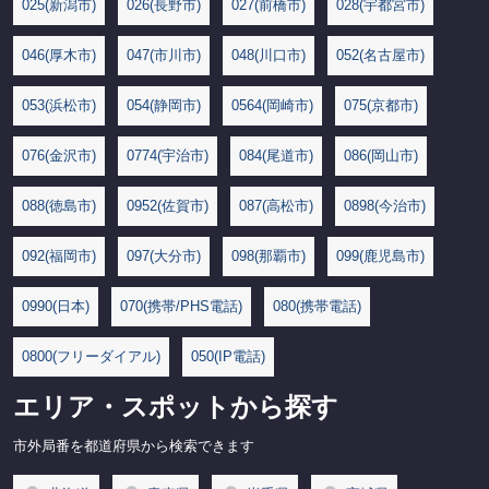
025(新潟市)
026(長野市)
027(前橋市)
028(宇都宮市)
046(厚木市)
047(市川市)
048(川口市)
052(名古屋市)
053(浜松市)
054(静岡市)
0564(岡崎市)
075(京都市)
076(金沢市)
0774(宇治市)
084(尾道市)
086(岡山市)
088(徳島市)
0952(佐賀市)
087(高松市)
0898(今治市)
092(福岡市)
097(大分市)
098(那覇市)
099(鹿児島市)
0990(日本)
070(携帯/PHS電話)
080(携帯電話)
0800(フリーダイアル)
050(IP電話)
エリア・スポットから探す
市外局番を都道府県から検索できます