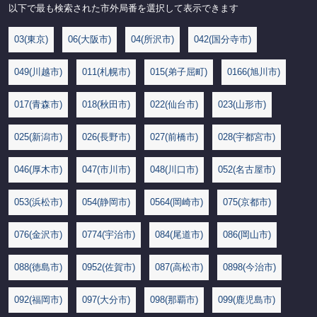
以下で最も検索された市外局番を選択して表示できます
03(東京)
06(大阪市)
04(所沢市)
042(国分寺市)
049(川越市)
011(札幌市)
015(弟子屈町)
0166(旭川市)
017(青森市)
018(秋田市)
022(仙台市)
023(山形市)
025(新潟市)
026(長野市)
027(前橋市)
028(宇都宮市)
046(厚木市)
047(市川市)
048(川口市)
052(名古屋市)
053(浜松市)
054(静岡市)
0564(岡崎市)
075(京都市)
076(金沢市)
0774(宇治市)
084(尾道市)
086(岡山市)
088(徳島市)
0952(佐賀市)
087(高松市)
0898(今治市)
092(福岡市)
097(大分市)
098(那覇市)
099(鹿児島市)