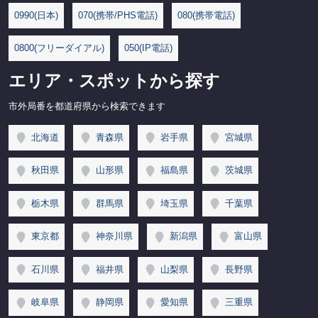
0990(日本)
070(携帯/PHS電話)
080(携帯電話)
0800(フリーダイアル)
050(IP電話)
エリア・スポットから探す
市外局番を都道府県から検索できます
北海道
青森県
岩手県
宮城県
秋田県
山形県
福島県
茨城県
栃木県
群馬県
埼玉県
千葉県
東京都
神奈川県
新潟県
富山県
石川県
福井県
山梨県
長野県
岐阜県
静岡県
愛知県
三重県