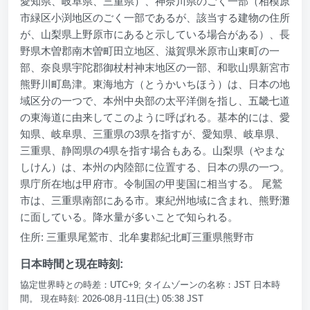
愛知県、岐阜県、三重県）、神奈川県のごく一部（相模原
市緑区小渕地区のごく一部であるが、該当する建物の住所
が、山梨県上野原市にあると示している場合がある）、長
野県木曽郡南木曽町田立地区、滋賀県米原市山東町の一
部、奈良県宇陀郡御杖村神末地区の一部、和歌山県新宮市
熊野川町島津。東海地方（とうかいちほう）は、日本の地
域区分の一つで、本州中央部の太平洋側を指し、五畿七道
の東海道に由来してこのように呼ばれる。基本的には、愛
知県、岐阜県、三重県の3県を指すが、愛知県、岐阜県、
三重県、静岡県の4県を指す場合もある。山梨県（やまな
しけん）は、本州の内陸部に位置する、日本の県の一つ。
県庁所在地は甲府市。令制国の甲斐国に相当する。 尾鷲
市は、三重県南部にある市。東紀州地域に含まれ、熊野灘
に面している。降水量が多いことで知られる。
住所: 三重県尾鷲市、北牟婁郡紀北町三重県熊野市
日本時間と現在時刻:
協定世界時との時差：UTC+9; タイムゾーンの名称：JST 日本時
間。 現在時刻: 2026-08月-11日(土) 05:38 JST