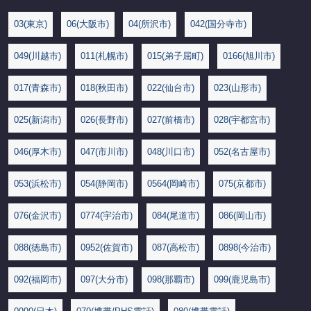
03(東京)
06(大阪市)
04(所沢市)
042(国分寺市)
049(川越市)
011(札幌市)
015(弟子屈町)
0166(旭川市)
017(青森市)
018(秋田市)
022(仙台市)
023(山形市)
025(新潟市)
026(長野市)
027(前橋市)
028(宇都宮市)
046(厚木市)
047(市川市)
048(川口市)
052(名古屋市)
053(浜松市)
054(静岡市)
0564(岡崎市)
075(京都市)
076(金沢市)
0774(宇治市)
084(尾道市)
086(岡山市)
088(徳島市)
0952(佐賀市)
087(高松市)
0898(今治市)
092(福岡市)
097(大分市)
098(那覇市)
099(鹿児島市)