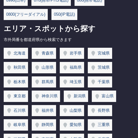
0990(日本)
070(携帯/PHS電話)
080(携帯電話)
0800(フリーダイアル)
050(IP電話)
エリア・スポットから探す
市外局番を都道府県から検索できます
北海道
青森県
岩手県
宮城県
秋田県
山形県
福島県
茨城県
栃木県
群馬県
埼玉県
千葉県
東京都
神奈川県
新潟県
富山県
石川県
福井県
山梨県
長野県
岐阜県
静岡県
愛知県
三重県