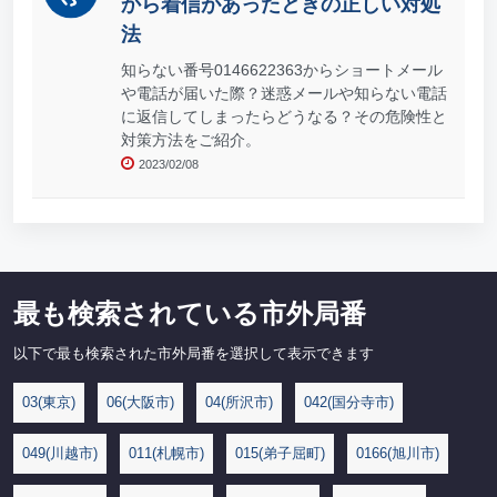
から着信があったときの正しい対処
法
知らない番号0146622363からショートメール
や電話が届いた際？迷惑メールや知らない電話
に返信してしまったらどうなる？その危険性と
対策方法をご紹介。
2023/02/08
最も検索されている市外局番
以下で最も検索された市外局番を選択して表示できます
03(東京)
06(大阪市)
04(所沢市)
042(国分寺市)
049(川越市)
011(札幌市)
015(弟子屈町)
0166(旭川市)