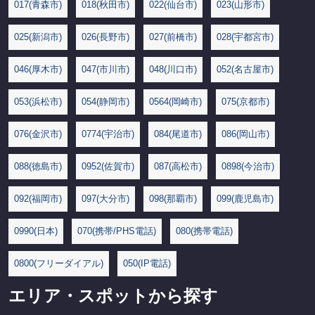
017(青森市)
018(秋田市)
022(仙台市)
023(山形市)
025(新潟市)
026(長野市)
027(前橋市)
028(宇都宮市)
046(厚木市)
047(市川市)
048(川口市)
052(名古屋市)
053(浜松市)
054(静岡市)
0564(岡崎市)
075(京都市)
076(金沢市)
0774(宇治市)
084(尾道市)
086(岡山市)
088(徳島市)
0952(佐賀市)
087(高松市)
0898(今治市)
092(福岡市)
097(大分市)
098(那覇市)
099(鹿児島市)
0990(日本)
070(携帯/PHS電話)
080(携帯電話)
0800(フリーダイアル)
050(IP電話)
エリア・スポットから探す