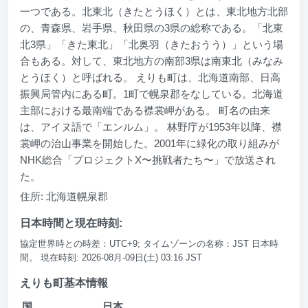
一つである。北東北（きたとうほく）とは、東北地方北部
の、青森県、岩手県、秋田県の3県の総称である。「北東
北3県」「きた東北」「北奥羽（きたおうう）」という場
合もある。対して、東北地方の南部3県は南東北（みなみ
とうほく）と呼ばれる。 えりも町は、北海道南部、日高
振興局管内にある町。1町で幌泉郡をなしている。北海道
主部における最南端である襟裳岬がある。 町名の由来
は、アイヌ語で「エンルム」。 林野庁が1953年以降、襟
裳岬の治山事業を開始した。2001年に緑化の取り組みが
NHK総合「プロジェクトX〜挑戦者たち〜」で放送され
た。
住所: 北海道幌泉郡
日本時間と現在時刻:
協定世界時との時差：UTC+9; タイムゾーンの名称：JST 日本時
間。 現在時刻: 2026-08月-09日(土) 03:16 JST
えりも町基本情報
国
日本