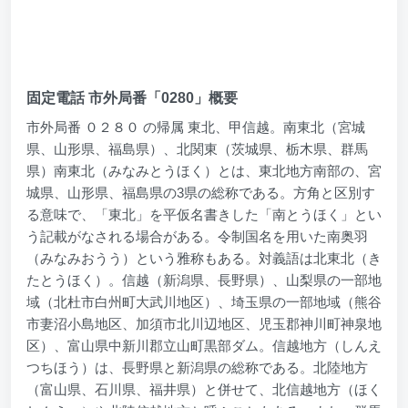
固定電話 市外局番「0280」概要
市外局番 ０２８０ の帰属 東北、甲信越。南東北（宮城
県、山形県、福島県）、北関東（茨城県、栃木県、群馬
県）南東北（みなみとうほく）とは、東北地方南部の、宮
城県、山形県、福島県の3県の総称である。方角と区別す
る意味で、「東北」を平仮名書きした「南とうほく」とい
う記載がなされる場合がある。令制国名を用いた南奥羽
（みなみおうう）という雅称もある。対義語は北東北（き
たとうほく）。信越（新潟県、長野県）、山梨県の一部地
域（北杜市白州町大武川地区）、埼玉県の一部地域（熊谷
市妻沼小島地区、加須市北川辺地区、児玉郡神川町神泉地
区）、富山県中新川郡立山町黒部ダム。信越地方（しんえ
つちほう）は、長野県と新潟県の総称である。北陸地方
（富山県、石川県、福井県）と併せて、北信越地方（ほく