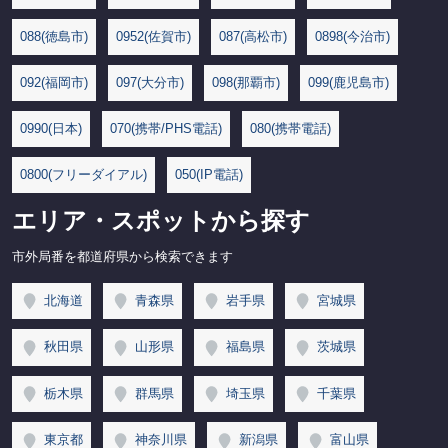
088(徳島市)
0952(佐賀市)
087(高松市)
0898(今治市)
092(福岡市)
097(大分市)
098(那覇市)
099(鹿児島市)
0990(日本)
070(携帯/PHS電話)
080(携帯電話)
0800(フリーダイアル)
050(IP電話)
エリア・スポットから探す
市外局番を都道府県から検索できます
北海道
青森県
岩手県
宮城県
秋田県
山形県
福島県
茨城県
栃木県
群馬県
埼玉県
千葉県
東京都
神奈川県
新潟県
富山県