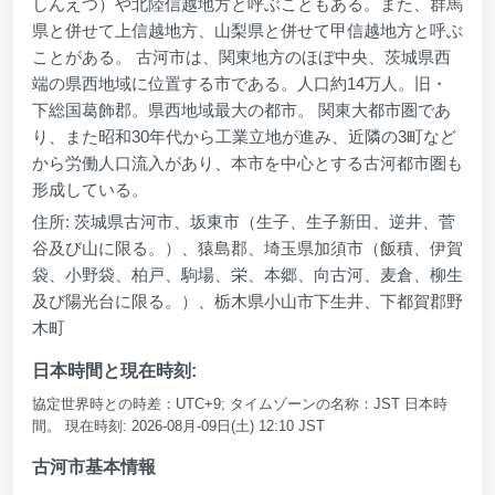
しんえつ）や北陸信越地方と呼ぶこともある。また、群馬
県と併せて上信越地方、山梨県と併せて甲信越地方と呼ぶ
ことがある。 古河市は、関東地方のほぼ中央、茨城県西
端の県西地域に位置する市である。人口約14万人。旧・
下総国葛飾郡。県西地域最大の都市。 関東大都市圏であ
り、また昭和30年代から工業立地が進み、近隣の3町など
から労働人口流入があり、本市を中心とする古河都市圏も
形成している。
住所: 茨城県古河市、坂東市（生子、生子新田、逆井、菅
谷及び山に限る。）、猿島郡、埼玉県加須市（飯積、伊賀
袋、小野袋、柏戸、駒場、栄、本郷、向古河、麦倉、柳生
及び陽光台に限る。）、栃木県小山市下生井、下都賀郡野
木町
日本時間と現在時刻:
協定世界時との時差：UTC+9; タイムゾーンの名称：JST 日本時
間。 現在時刻: 2026-08月-09日(土) 12:10 JST
古河市基本情報