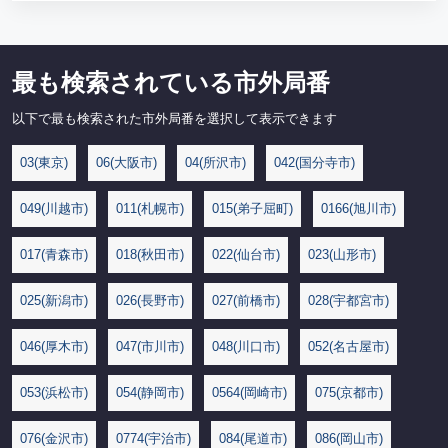
最も検索されている市外局番
以下で最も検索された市外局番を選択して表示できます
03(東京)
06(大阪市)
04(所沢市)
042(国分寺市)
049(川越市)
011(札幌市)
015(弟子屈町)
0166(旭川市)
017(青森市)
018(秋田市)
022(仙台市)
023(山形市)
025(新潟市)
026(長野市)
027(前橋市)
028(宇都宮市)
046(厚木市)
047(市川市)
048(川口市)
052(名古屋市)
053(浜松市)
054(静岡市)
0564(岡崎市)
075(京都市)
076(金沢市)
0774(宇治市)
084(尾道市)
086(岡山市)