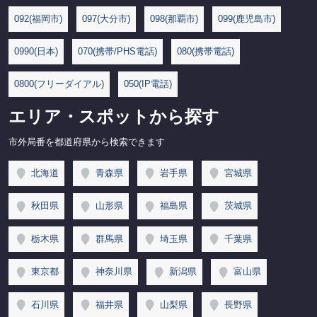
092(福岡市)
097(大分市)
098(那覇市)
099(鹿児島市)
0990(日本)
070(携帯/PHS電話)
080(携帯電話)
0800(フリーダイアル)
050(IP電話)
エリア・スポットから探す
市外局番を都道府県から検索できます
北海道
青森県
岩手県
宮城県
秋田県
山形県
福島県
茨城県
栃木県
群馬県
埼玉県
千葉県
東京都
神奈川県
新潟県
富山県
石川県
福井県
山梨県
長野県