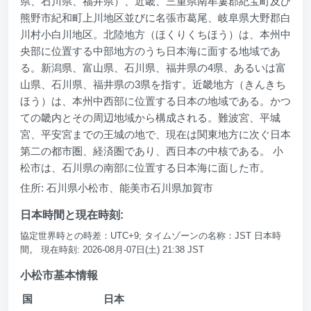
県、石川県、福井県）、近畿、三重県南牟婁郡紀宝町及び
熊野市紀和町上川地区並びに名張市葛尾、岐阜県大野郡白
川村小白川地区。北陸地方（ほくりくちほう）は、本州中
央部に位置する中部地方のうち日本海に面する地域であ
る。新潟県、富山県、石川県、福井県の4県、あるいは富
山県、石川県、福井県の3県を指す。近畿地方（きんきち
ほう）は、本州中西部に位置する日本の地域である。かつ
ての畿内とその周辺地域から構成される。難波宮、平城
宮、平安宮までの王城の地で、現在は関東地方に次ぐ日本
第二の都市圏、経済圏であり、西日本の中核である。 小
松市は、石川県の南部に位置する日本海に面した市。
住所: 石川県小松市、能美市石川県加賀市
日本時間と現在時刻:
協定世界時との時差：UTC+9; タイムゾーンの名称：JST 日本時
間。 現在時刻: 2026-08月-07日(土) 21:38 JST
小松市基本情報
国
日本