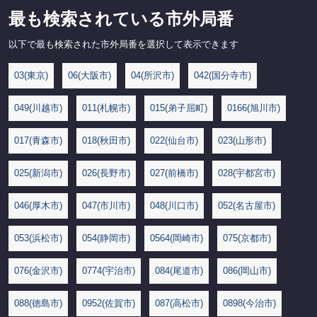
最も検索されている市外局番
以下で最も検索された市外局番を選択して表示できます
03(東京)
06(大阪市)
04(所沢市)
042(国分寺市)
049(川越市)
011(札幌市)
015(弟子屈町)
0166(旭川市)
017(青森市)
018(秋田市)
022(仙台市)
023(山形市)
025(新潟市)
026(長野市)
027(前橋市)
028(宇都宮市)
046(厚木市)
047(市川市)
048(川口市)
052(名古屋市)
053(浜松市)
054(静岡市)
0564(岡崎市)
075(京都市)
076(金沢市)
0774(宇治市)
084(尾道市)
086(岡山市)
088(徳島市)
0952(佐賀市)
087(高松市)
0898(今治市)